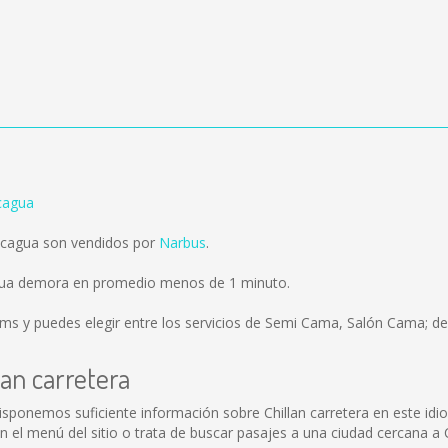
ncagua
ancagua son vendidos por
Narbus
.
cagua demora en promedio menos de 1 minuto.
kms
y puedes elegir entre los servicios de Semi Cama, Salón Cama; de
lan carretera
 disponemos suficiente información sobre Chillan carretera en este id
l menú del sitio o trata de buscar pasajes a una ciudad cercana a Ch