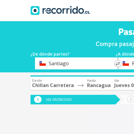
Pas
Compra pasaje
¿De dónde partes?
¿A dónde
*
*
Santiago
Origen
Destin
Desde
Hasta
Ida
Chillan Carretera
Rancagua
Jueves 
Ida 06/08/2026