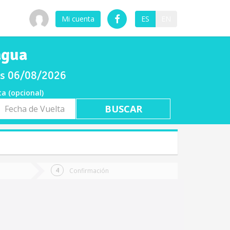
Mi cuenta
ES
EN
agua
ves 06/08/2026
ta (opcional)
a
ta
Confirmación