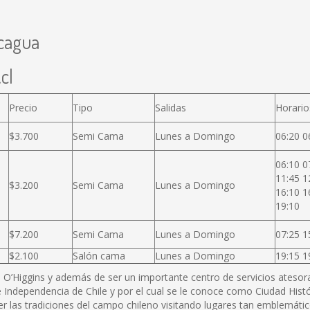
ncagua
cl
Precio
Tipo
Salidas
Horario
$3.700
Semi Cama
Lunes a Domingo
06:20 0
06:10 0
11:45 1
$3.200
Semi Cama
Lunes a Domingo
16:10 1
19:10
$7.200
Semi Cama
Lunes a Domingo
07:25 1
$2.100
Salón cama
Lunes a Domingo
19:15 1
B. O’Higgins y además de ser un importante centro de servicios atesora 
 Independencia de Chile y por el cual se le conoce como Ciudad Histó
r las tradiciones del campo chileno visitando lugares tan emblemátic