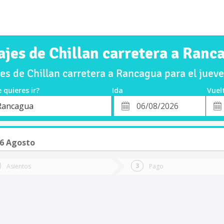
ajes de Chillan carretera a Ranc
s de Chillan carretera a Rancagua para el jue
 quieres ir?
Ida
Vuel
*
Fech
Rancagua
o
Fecha
de
de
Vuel
Ida
06 Agosto
Asientos
Pago