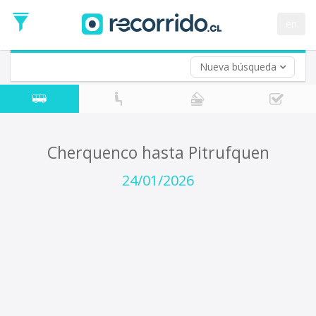
Fecha
de
en
Vuelta (opcional)
Ida
Fecha
de
Nueva búsqueda
Vuelta
Cherquenco hasta Pitrufquen
24/01/2026