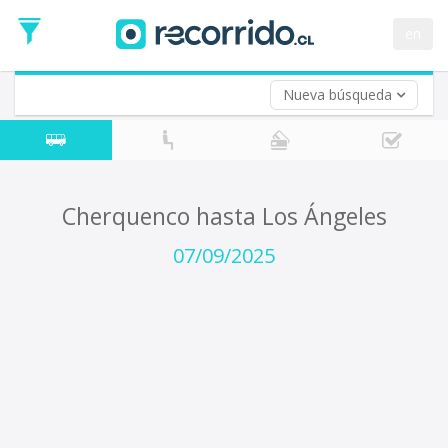
Fecha
de
en
Vuelta (opcional)
Ida
Fecha
de
Nueva búsqueda
Vuelta
Cherquenco hasta Los Ángeles
07/09/2025