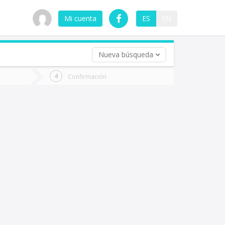
Mi cuenta
ES
EN
Nueva búsqueda
 (opcional)
Confirmación
ha
ta