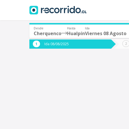
Desde
Hasta
Ida
Cherquenco
Hualpín
Viernes 08 Agosto
¿De dónde partes?
¿A dón
Ida 08/08/2025
*
*
Cherquenco
H
Origen
Destino