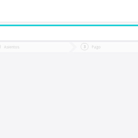
de quieres ir?
Ida
Vuelta
Asientos
Pago
*
Fec
ualpín
Fecha
de
de
Vuel
Ida