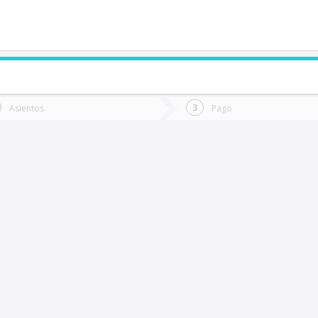
de quieres ir?
Ida
Vuelta
Asientos
Pago
*
Fec
alca
Fecha
de
de
Vuel
Ida