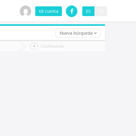
Mi cuenta
ES
EN
Nueva búsqueda
 (opcional)
Confirmación
ha
ta