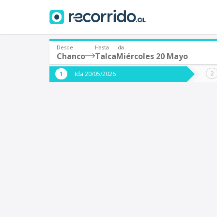
Desde
Hasta
Ida
Chanco
Talca
Miércoles 20 Mayo
¿De dónde partes?
¿A dón
Ida 20/05/2026
*
*
Chanco
T
Origen
Destino