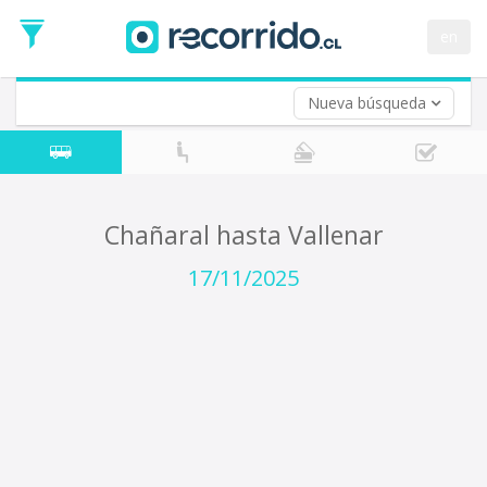
Fecha
de
en
Vuelta (opcional)
Ida
Fecha
de
Nueva búsqueda
Vuelta
Chañaral hasta Vallenar
17/11/2025