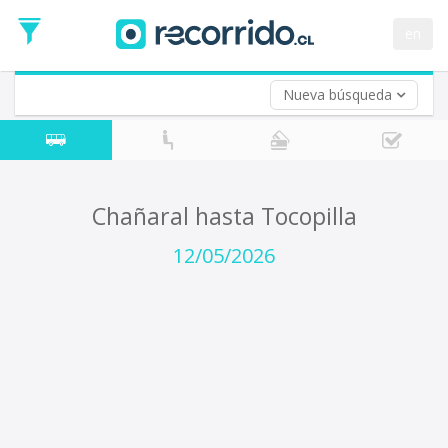
Fecha
de
en
Vuelta (opcional)
Ida
Fecha
de
Nueva búsqueda
Vuelta
Chañaral hasta Tocopilla
12/05/2026