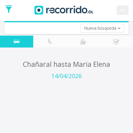
Fecha
de
en
Vuelta (opcional)
Ida
Fecha
de
Nueva búsqueda
Vuelta
Chañaral hasta Maria Elena
14/04/2026