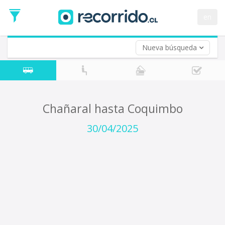
Fecha
de
en
Vuelta (opcional)
Ida
Fecha
de
Nueva búsqueda
Vuelta
Chañaral hasta Coquimbo
30/04/2025