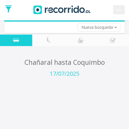
Fecha
de
en
Vuelta (opcional)
Ida
Fecha
de
Nueva búsqueda
Vuelta
Chañaral hasta Coquimbo
17/07/2025