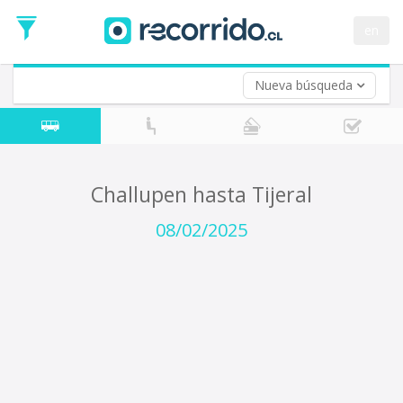
Fecha
de
en
Vuelta (opcional)
Ida
Fecha
de
Nueva búsqueda
Vuelta
Challupen hasta Tijeral
08/02/2025