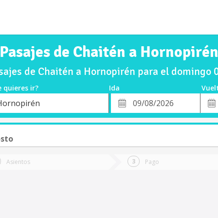
Pasajes de Chaitén a Hornopiré
ajes de Chaitén a Hornopirén para el domingo
 quieres ir?
Ida
Vuel
*
Fech
Hornopirén
o
Fecha
de
de
Vuel
Ida
sto
Asientos
Pago