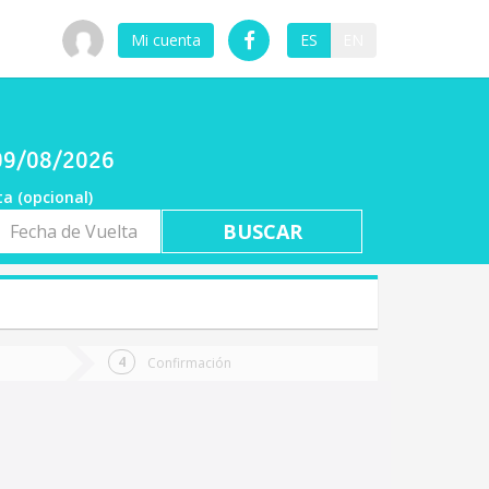
Mi cuenta
ES
EN
n
 09/08/2026
ta (opcional)
a
ta
Confirmación