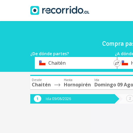
Compra pas
¿De dónde partes?
¿A dónde
*
*
Chaitén
Origen
Destin
Desde
Hasta
Ida
Chaitén
Hornopirén
Domingo 09 Ago
Ida 09/08/2026