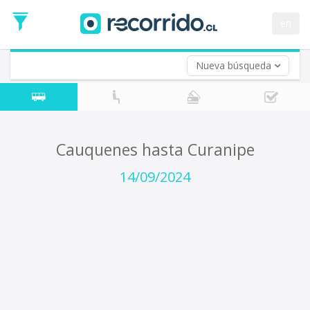
Fecha
de
en
Vuelta (opcional)
Ida
Fecha
de
Nueva búsqueda
Vuelta
Cauquenes hasta Curanipe
14/09/2024