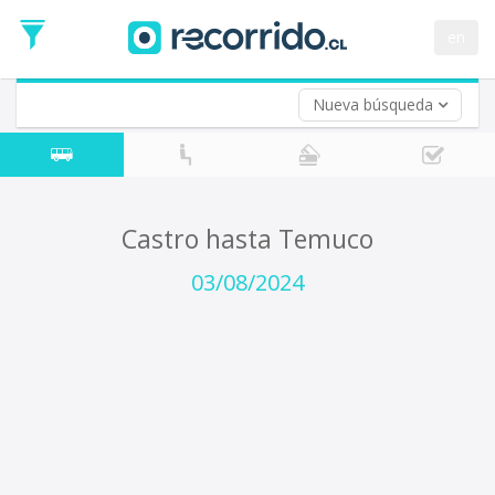
Fecha
de
en
Vuelta (opcional)
Ida
Fecha
de
Nueva búsqueda
Vuelta
Castro hasta Temuco
03/08/2024