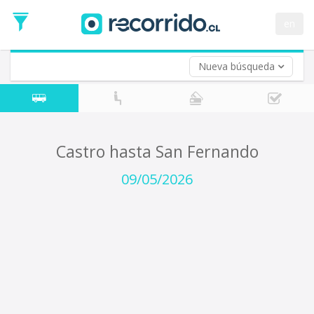
Fecha
de
en
Vuelta (opcional)
Ida
Fecha
de
Nueva búsqueda
Vuelta
Castro hasta San Fernando
09/05/2026