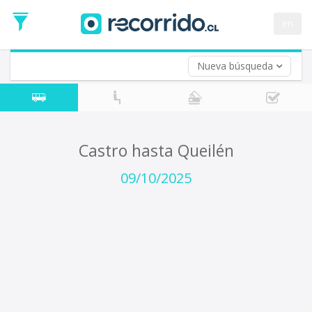
Fecha
de
en
Vuelta (opcional)
Ida
Fecha
de
Nueva búsqueda
Vuelta
Castro hasta Queilén
09/10/2025