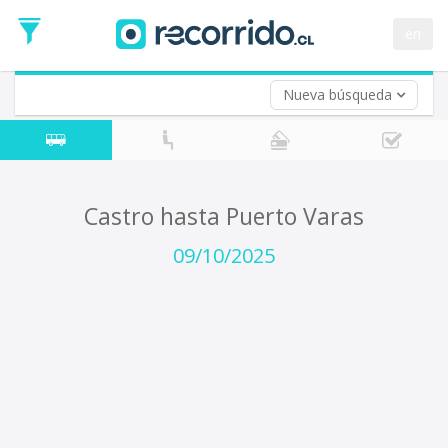
Fecha
de
en
Vuelta (opcional)
Ida
Fecha
de
Nueva búsqueda
Vuelta
Castro hasta Puerto Varas
09/10/2025