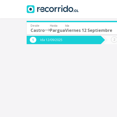
Desde
Hasta
Ida
Castro
Pargua
Viernes 12 Septiembre
¿De dónde partes?
¿A dón
Ida 12/09/2025
*
*
Castro
Origen
Destino