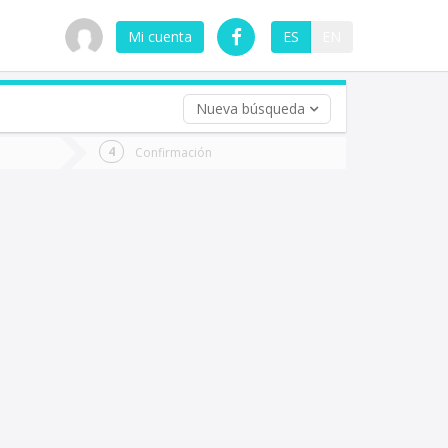
Mi cuenta
ES
EN
Nueva búsqueda
 (opcional)
Confirmación
ha
ta