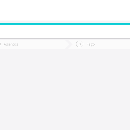
de quieres ir?
Ida
Vuelta
Asientos
Pago
*
Fec
Pargua
Fecha
de
de
Vuel
Ida