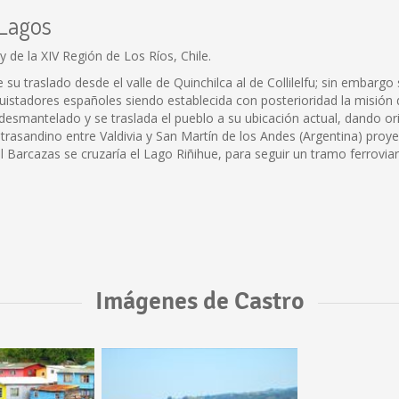
 Lagos
 de la XIV Región de Los Ríos, Chile.
u traslado desde el valle de Quinchilca al de Collilelfu; sin embargo 
quistadores españoles siendo establecida con posterioridad la misión 
 desmantelado y se traslada el pueblo a su ubicación actual, dando ori
 trasandino entre Valdivia y San Martín de los Andes (Argentina) proy
l Barcazas se cruzaría el Lago Riñihue, para seguir un tramo ferrovia
Imágenes de Castro