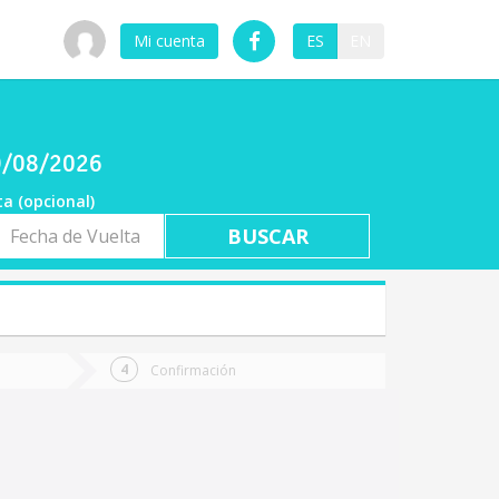
Mi cuenta
ES
EN
09/08/2026
ta (opcional)
a
ta
Confirmación