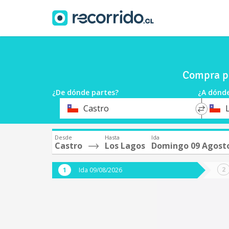
Compra pa
¿De dónde partes?
¿A dónde
*
*
Castro
Origen
Destin
Desde
Hasta
Ida
Castro
Los Lagos
Domingo 09 Agost
Ida 09/08/2026