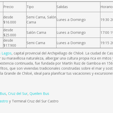
Precio
Tipo
Salidas
Horario
desde
Semi Cama, Salón
Lunes a Domingo
19:30 2
$16.000
Cama
desde
Salón Cama
Lunes a Domingo
17:00 1
$25.000
desde
Semi Cama
Lunes a Domingo
19:15 2
$17.900
s Lagos
, capital provincial del Archipiélago de Chiloé. La ciudad de C
 su maravillosa naturaleza, albergar una cultura propia rica en mitos
existencia continuada, fue fundada por Martín Ruiz de Gamboa en 156
afitos, que son viviendas tradicionales construidas sobre el mar y so
sla Grande de Chiloé, ideal para planificar tus vacaciones y excursione
 Bus
,
Cruz del Sur
,
Queilen Bus
astro
y Terminal Cruz del Sur Castro