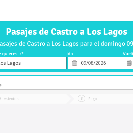
Pasajes de Castro a Los Lagos
sajes de Castro a Los Lagos para el domingo 
 quieres ir?
Ida
Vuel
*
Fech
Los Lagos
o
Fecha
de
de
Vuel
Ida
o
Asientos
Pago