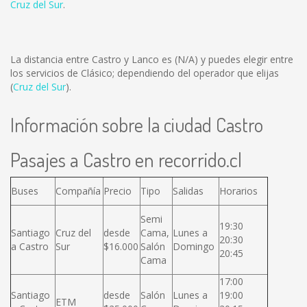
Cruz del Sur
.
La distancia entre Castro y Lanco es
(N/A)
y puedes elegir entre
los servicios de Clásico; dependiendo del operador que elijas
(
Cruz del Sur
).
Información sobre la ciudad Castro
Pasajes a Castro en recorrido.cl
Buses
Compañía
Precio
Tipo
Salidas
Horarios
Semi
19:30
Santiago
Cruz del
desde
Cama,
Lunes a
20:30
a Castro
Sur
$16.000
Salón
Domingo
20:45
Cama
17:00
Santiago
desde
Salón
Lunes a
19:00
ETM