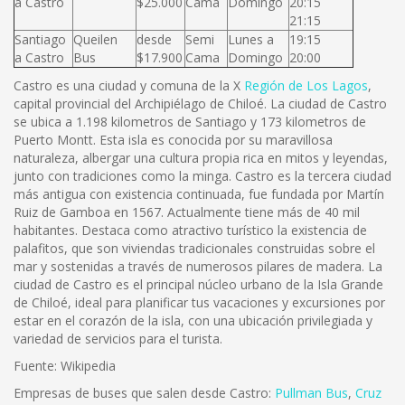
a Castro
$25.000
Cama
Domingo
20:15
21:15
Santiago
Queilen
desde
Semi
Lunes a
19:15
a Castro
Bus
$17.900
Cama
Domingo
20:00
Castro es una ciudad y comuna de la X
Región de Los Lagos
,
capital provincial del Archipiélago de Chiloé. La ciudad de Castro
se ubica a 1.198 kilometros de Santiago y 173 kilometros de
Puerto Montt. Esta isla es conocida por su maravillosa
naturaleza, albergar una cultura propia rica en mitos y leyendas,
junto con tradiciones como la minga. Castro es la tercera ciudad
más antigua con existencia continuada, fue fundada por Martín
Ruiz de Gamboa en 1567. Actualmente tiene más de 40 mil
habitantes. Destaca como atractivo turístico la existencia de
palafitos, que son viviendas tradicionales construidas sobre el
mar y sostenidas a través de numerosos pilares de madera. La
ciudad de Castro es el principal núcleo urbano de la Isla Grande
de Chiloé, ideal para planificar tus vacaciones y excursiones por
estar en el corazón de la isla, con una ubicación privilegiada y
variedad de servicios para el turista.
Fuente: Wikipedia
Empresas de buses que salen desde Castro:
Pullman Bus
,
Cruz