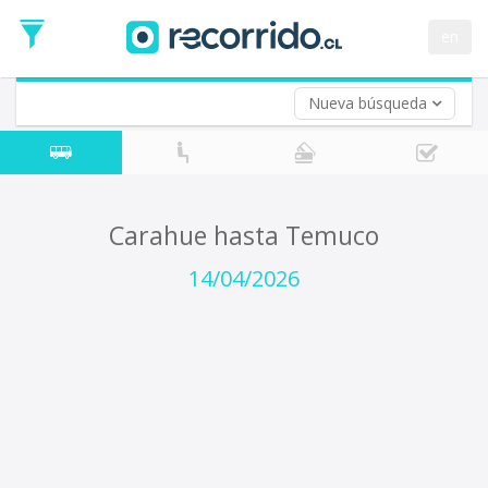
Fecha
de
en
Vuelta (opcional)
Ida
Fecha
de
Nueva búsqueda
Vuelta
Carahue hasta Temuco
14/04/2026