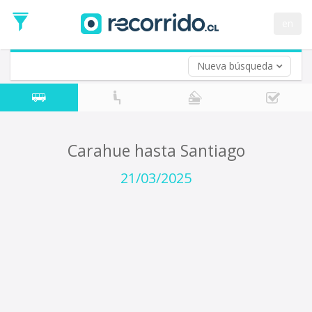
Fecha
de
en
Vuelta (opcional)
Ida
Fecha
de
Nueva búsqueda
Vuelta
Carahue hasta Santiago
21/03/2025