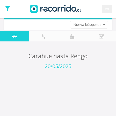
Fecha
de
en
Vuelta (opcional)
Ida
Fecha
de
Nueva búsqueda
Vuelta
Carahue hasta Rengo
20/05/2025