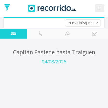
Fecha
de
en
Vuelta (opcional)
Ida
Fecha
de
Nueva búsqueda
Vuelta
Capitán Pastene hasta Traiguen
04/08/2025