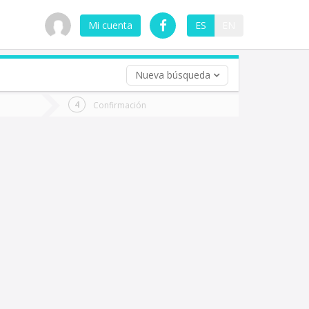
Mi cuenta
ES
EN
Nueva búsqueda
 (opcional)
Confirmación
ha
ta