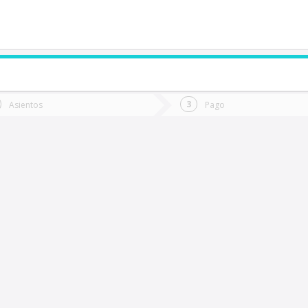
de quieres ir?
Ida
Vuelta
Asientos
Pago
*
Fec
Pua
Fecha
de
de
Vuel
Ida