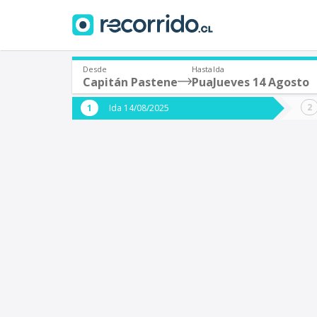
Desde
Hasta
Ida
Capitán Pastene
Pua
Jueves 14 Agosto
¿De dónde partes?
¿A dón
Ida 14/08/2025
*
*
Capitán Pastene
Origen
Destino