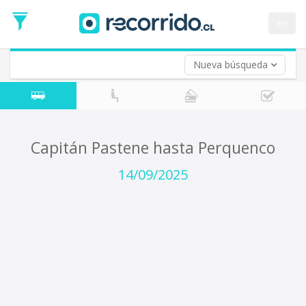
Fecha
de
en
Vuelta (opcional)
Ida
Fecha
de
Nueva búsqueda
Vuelta
Capitán Pastene hasta Perquenco
14/09/2025