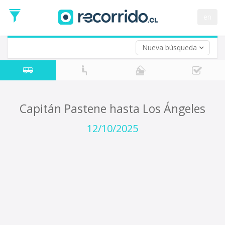
Fecha
de
en
Vuelta (opcional)
Ida
Fecha
de
Nueva búsqueda
Vuelta
Capitán Pastene hasta Los Ángeles
12/10/2025