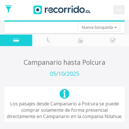
Fecha
de
en
Vuelta (opcional)
Ida
Fecha
de
Nueva búsqueda
Vuelta
Campanario hasta Polcura
05/10/2025
Los pasajes desde Campanario a Polcura se puede
comprar solamente de forma presencial
directamente en Campanario en la compania Nilahue.