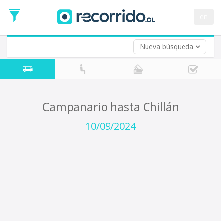
Fecha
de
en
Vuelta (opcional)
Ida
Fecha
de
Nueva búsqueda
Vuelta
Campanario hasta Chillán
10/09/2024