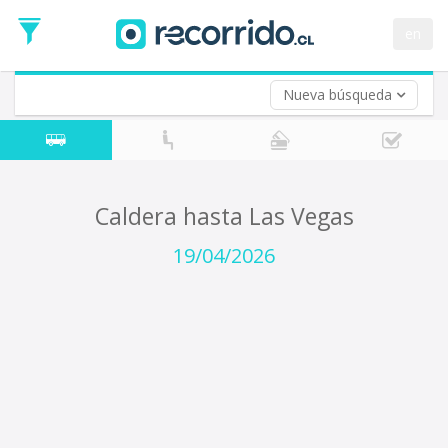
Fecha
de
en
Vuelta (opcional)
Ida
Fecha
de
Nueva búsqueda
Vuelta
Caldera hasta Las Vegas
19/04/2026