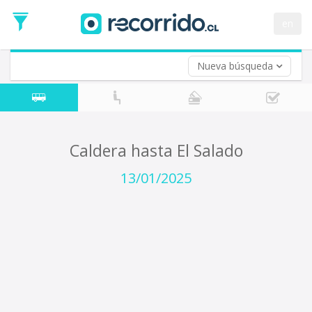
Fecha
de
en
Vuelta (opcional)
Ida
Fecha
de
Nueva búsqueda
Vuelta
Caldera hasta El Salado
13/01/2025