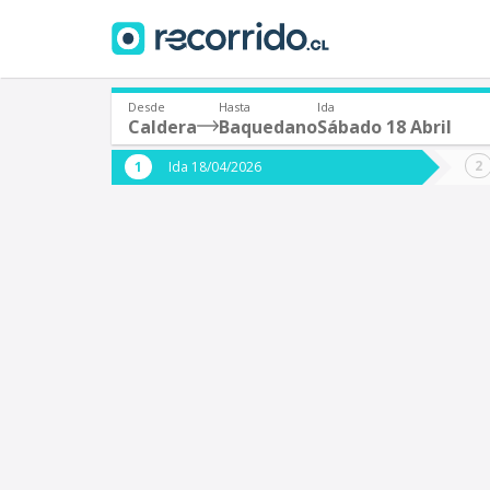
Desde
Hasta
Ida
Caldera
Baquedano
Sábado 18 Abril
¿De dónde partes?
¿A dón
Ida 18/04/2026
*
*
Caldera
Origen
Destino