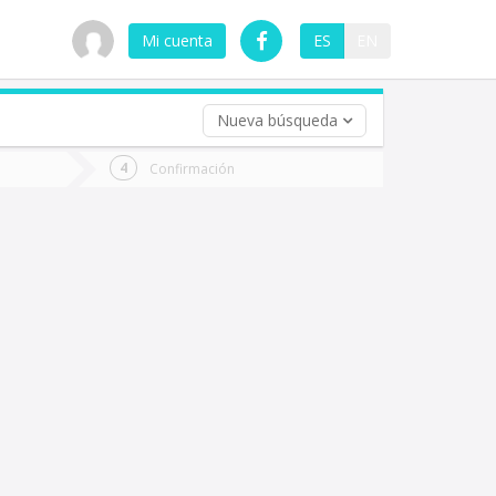
Mi cuenta
ES
EN
Nueva búsqueda
 (opcional)
Confirmación
ha
ta