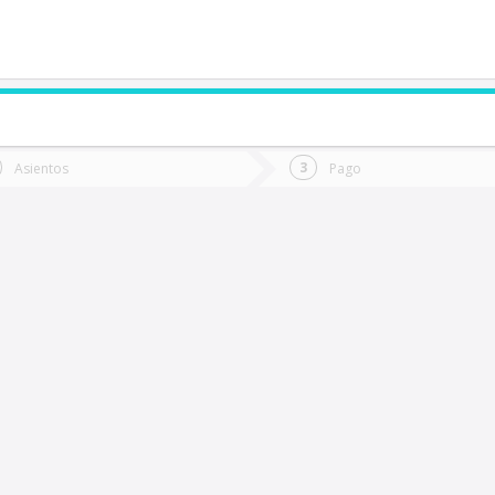
de quieres ir?
Ida
Vuelta
Asientos
Pago
*
Fec
Baquedano
Fecha
de
de
Vuel
Ida