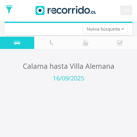
Fecha
de
en
Vuelta (opcional)
Ida
Fecha
de
Nueva búsqueda
Vuelta
Calama hasta Villa Alemana
16/09/2025