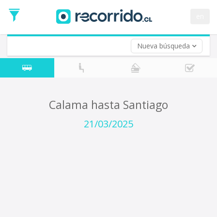
Fecha
de
en
Vuelta (opcional)
Ida
Fecha
de
Nueva búsqueda
Vuelta
Calama hasta Santiago
21/03/2025