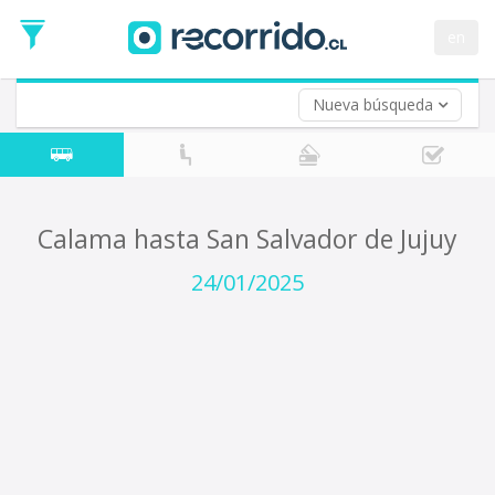
Fecha
de
en
Vuelta (opcional)
Ida
Fecha
de
Nueva búsqueda
Vuelta
Calama hasta San Salvador de Jujuy
24/01/2025