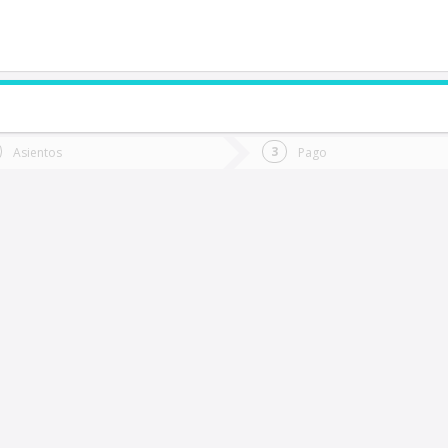
de quieres ir?
Ida
Vuelta
Asientos
Pago
*
Fec
uranilahue
Fecha
de
de
Vuel
Ida