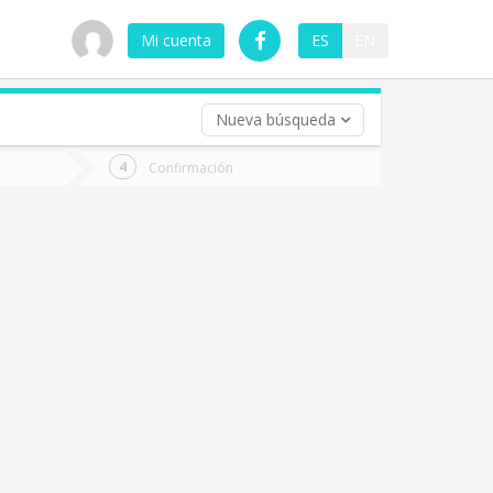
Mi cuenta
ES
EN
Nueva búsqueda
 (opcional)
Confirmación
ha
ta