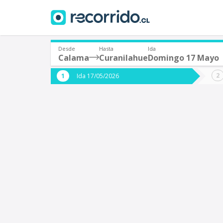
Desde
Hasta
Ida
Calama
Curanilahue
Domingo 17 Mayo
¿De dónde partes?
¿A dón
Ida 17/05/2026
*
*
Calama
C
Origen
Destino