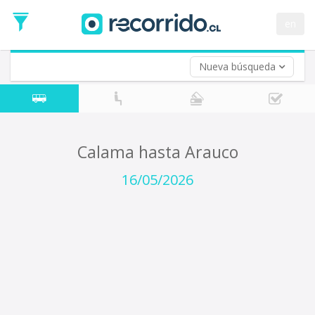
Fecha
de
en
Vuelta (opcional)
Ida
Fecha
de
Nueva búsqueda
Vuelta
Calama hasta Arauco
16/05/2026