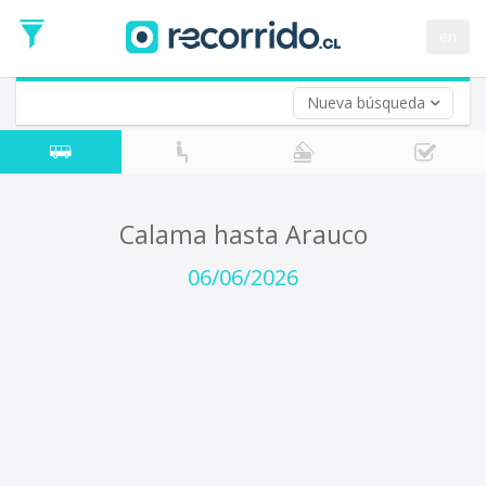
Fecha
de
en
Vuelta (opcional)
Ida
Fecha
de
Nueva búsqueda
Vuelta
Calama hasta Arauco
06/06/2026