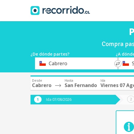
P
Compra pas
¿De dónde partes?
¿A dónde
*
*
Cabrero
Origen
Destin
Desde
Hasta
Ida
Cabrero
San Fernando
Viernes 07 Ag
Ida 07/08/2026