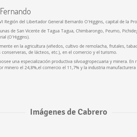
n Fernando
 Región del Libertador General Bernardo O'Higgins, capital de la Pro
unas de San Vicente de Tagua Tagua, Chimbarongo, Peumo, Pichidegua
ial (O'Higgins).
nte en la agricultura (viñedos, cultivo de remolacha, frutales, tabaco,
onserveras, de lácteos, etc.), en el comercio y el turismo.
see una especialización productiva silvoagropecuaria y minera. En re
or minero el 24,8%,el comercio el 11,7% y la industria manufacturera 
Imágenes de Cabrero