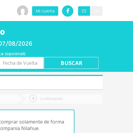
Mi cuenta
ES
EN
do
 07/08/2026
ta (opcional)
a
ta
Confirmación
 comprar solamente de forma
 compania Nilahue.