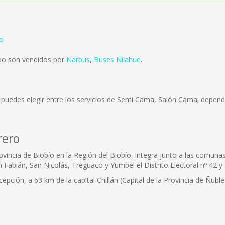
o
do son vendidos por
Narbus
,
Buses Nilahue
.
 puedes elegir entre los servicios de Semi Cama, Salón Cama; dependi
rero
ovincia de Biobío en la Región del Biobío. Integra junto a las comu
n Fabián, San Nicolás, Treguaco y Yumbel el Distrito Electoral nº 42 y 
epción, a 63 km de la capital Chillán (Capital de la Provincia de Ñuble