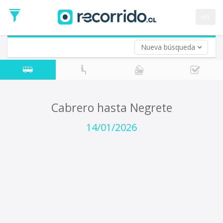
Fecha
de
en
Vuelta (opcional)
Ida
Fecha
de
Nueva búsqueda
Vuelta
Cabrero hasta Negrete
14/01/2026