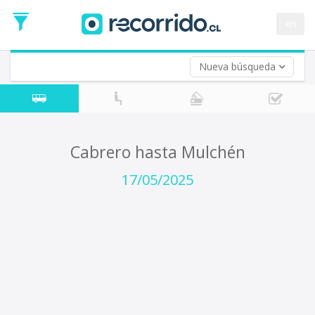
Fecha
de
en
Vuelta (opcional)
Ida
Fecha
de
Nueva búsqueda
Vuelta
Cabrero hasta Mulchén
17/05/2025