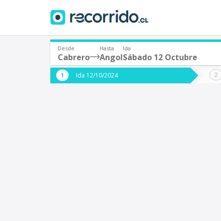
Desde
Hasta
Ida
Cabrero
Angol
Sábado 12 Octubre
¿De dónde partes?
¿A dón
Ida 12/10/2024
*
*
Cabrero
A
Origen
Destino