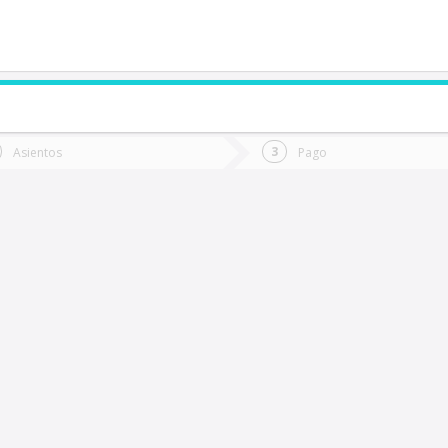
de quieres ir?
Ida
Vuelta
Asientos
Pago
*
Fec
ngol
Fecha
de
de
Vuel
Ida