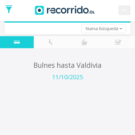
Fecha
de
en
Vuelta (opcional)
Ida
Fecha
de
Nueva búsqueda
Vuelta
Bulnes hasta Valdivia
11/10/2025