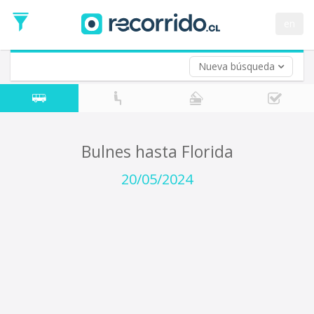
Fecha
de
en
Vuelta (opcional)
Ida
Fecha
de
Nueva búsqueda
Vuelta
Bulnes hasta Florida
20/05/2024