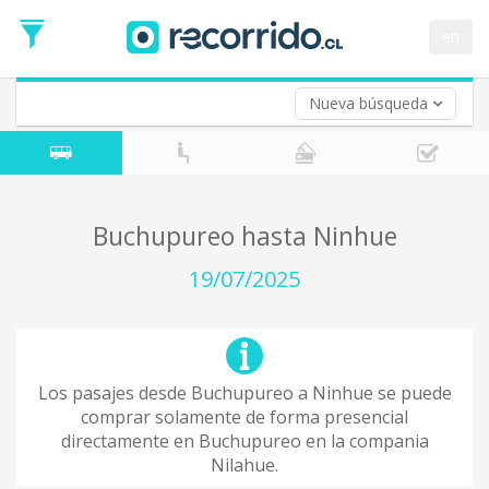
Fecha
de
en
Vuelta (opcional)
Ida
Fecha
de
Nueva búsqueda
Vuelta
Buchupureo hasta Ninhue
19/07/2025
Los pasajes desde Buchupureo a Ninhue se puede
comprar solamente de forma presencial
directamente en Buchupureo en la compania
Nilahue.