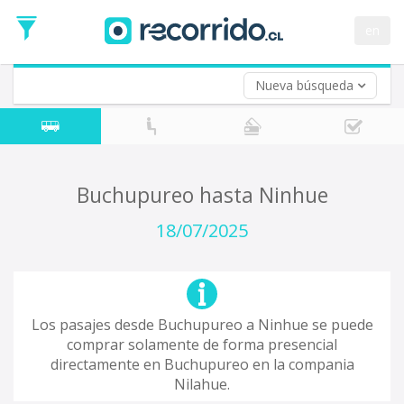
Fecha
de
en
Vuelta (opcional)
Ida
Fecha
de
Nueva búsqueda
Vuelta
Buchupureo hasta Ninhue
18/07/2025
Los pasajes desde Buchupureo a Ninhue se puede
comprar solamente de forma presencial
directamente en Buchupureo en la compania
Nilahue.