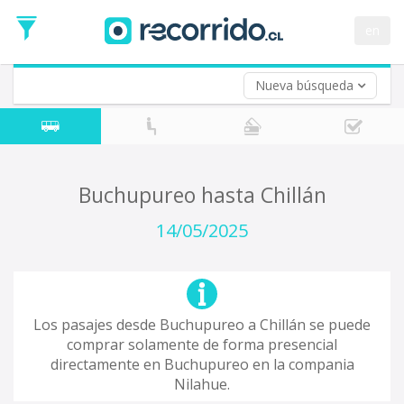
Fecha
de
en
Vuelta (opcional)
Ida
Fecha
de
Nueva búsqueda
Vuelta
Buchupureo hasta Chillán
14/05/2025
Los pasajes desde Buchupureo a Chillán se puede
comprar solamente de forma presencial
directamente en Buchupureo en la compania
Nilahue.