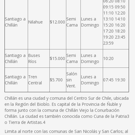
06:20 08:10
09:15 09:50
11:10 12:20
Santiago a
Semi
Lunes a
13:10 14:10
Nilahue
$12.000
Chillán
Cama
Domingo
15:20 16:20
17:20 18:20
19:20 23:45
23:59
Santiago a
Buses
Semi
Lunes a
$15.000
10:20
Chillán
Ríos
Cama
Domingo
Salón
Santiago a
Tren
Lunes a
$5.700
sin
07:45 19:30
Chillán
Central
Domingo
Vent.
Chillán es una ciudad y comuna del Centro Sur de Chile, ubicada
en la Región del Biobío. Es capital de la Provincia de Ñuble y
forma junto con la comuna de Chillán Viejo la Conurbación
Chillán. La ciudad es también conocida como Cuna de la Patria3
o Tierra de Artistas.4
Limita al norte con las comunas de San Nicolás y San Carlos; al