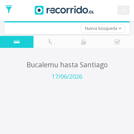
Fecha
de
en
Vuelta (opcional)
Ida
Fecha
de
Nueva búsqueda
Vuelta
Bucalemu hasta Santiago
17/06/2026