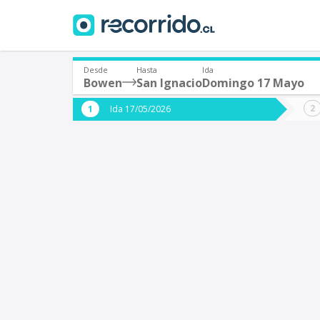
Desde
Hasta
Ida
Bowen
San Ignacio
Domingo 17 Mayo
¿De dónde partes?
¿A dón
Ida 17/05/2026
*
*
Bowen (Argentina)
S
Origen
Destino