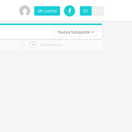
Mi cuenta
ES
EN
Nueva búsqueda
 (opcional)
Confirmación
ha
ta