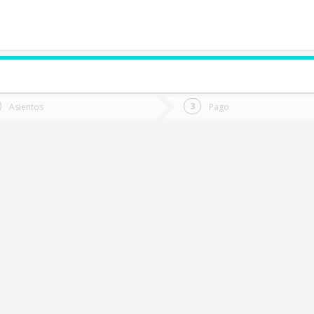
de quieres ir?
Ida
Vuelta
Asientos
Pago
*
Fec
an Ignacio
Fecha
de
de
Vuel
Ida